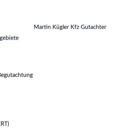
zgebiete
Begutachtung
ERT)