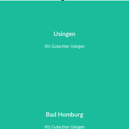
Usingen
Usingen
Kfz Gutachter Usingen
Kfz Gutachter Usingen
Bad Homburg
Bad Homburg
Kfz Gutachter Usingen