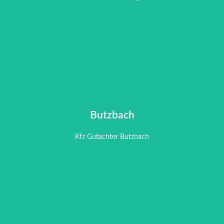
Kfz Gutachter Bad Homburg
Butzbach
Butzbach
Kfz Gutachter Butzbach
Kfz Gutachter Butzbach